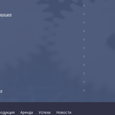
дукция
ия
родукция
Аренда
Успехи
Новости