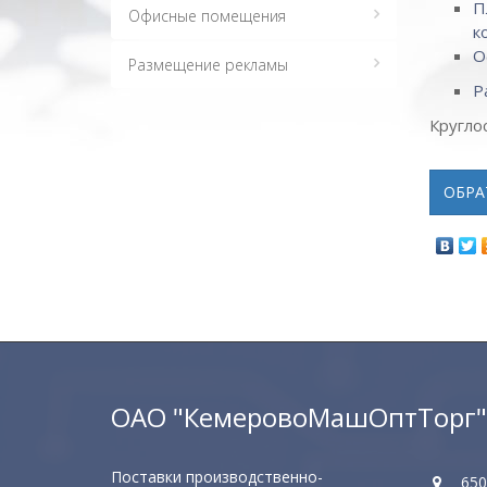
П
Офисные помещения
к
О
Размещение рекламы
Р
Кругло
ОБРА
ОАО "КемеровоМашОптТорг"
Поставки производственно-
6500