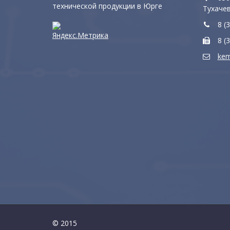
технической продукции в Юрге
Тухачев
8 (3
8 (3
kem
© 2015